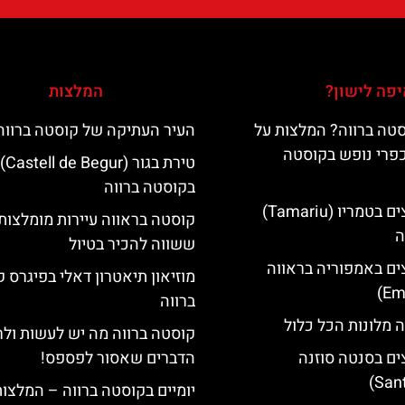
פה לישון?
המלצות
טה ברווה? המלצות על
העיר העתיקה של קוסטה ברווה
כפרי נופש בקוסטה
טירת בגור (Castell de Begur)
בקוסטה ברווה
מלונות מומלצים בטמריו (Tamariu)
קוסטה בראווה עיירות מומלצות
ה
ששווה להכיר בטיול
ים באמפוריה בראווה
מוזיאון תיאטרון דאלי בפיגרס 
ברווה
 מלונות הכל כלול
קוסטה ברווה מה יש לעשות ול
ים בסנטה סוזנה
הדברים שאסור לפספס!
יומיים בקוסטה ברווה – המלצו