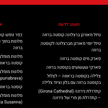
חשוב לדעת
אי
טיול מאורגן ברצלונה קוסטה ברווה
כפר נופש קוס
מלונות בתוך 
טיול יומי מאורגן מברצלונה לקוסטה
ברווה
ברווה
פארק מים קוסטה ברווה
קוסטה בראוו
פארקי שעשועים בקוסטה ברווה
מלונות מומלצ
צלילה בקוסטה בראווה – לצלול
(Empuriabrava)
בקוסטה ברווה עם בלון וציוד צלילה
קוסטה בראווה
קתדרלת גירונה (Girona Cathedral)
מלונות מומלצ
– קתדרלת סן מרי של גירונה
(Santa Susanna)