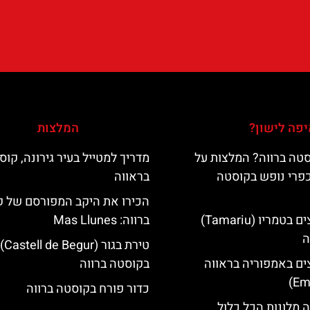
פה לישון?
המלצות
טה ברווה? המלצות על
מדריך למטייל בעיר גירונה, קוס
כפרי נופש בקוסטה
בראווה
הכירו את היקב המפורסם של 
מלונות מומלצים בטמריו (Tamariu)
ברווה: ‪‪Mas Llunes‬‬
ה
טירת בגור (Castell de Begur)
ים באמפוריה בראווה
בקוסטה ברווה
כדור פורח בקוסטה ברווה
 מלונות הכל כלול