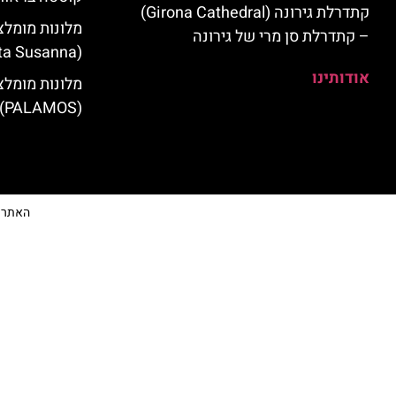
קתדרלת גירונה (Girona Cathedral)
מלונות מומלצ
– קתדרלת סן מרי של גירונה
(Santa Susanna)
אודותינו
מלונות מומלצ
(PALAMOS)
האתר הי