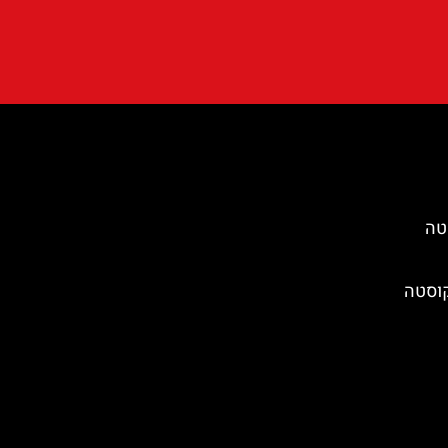
טה
קוסטה