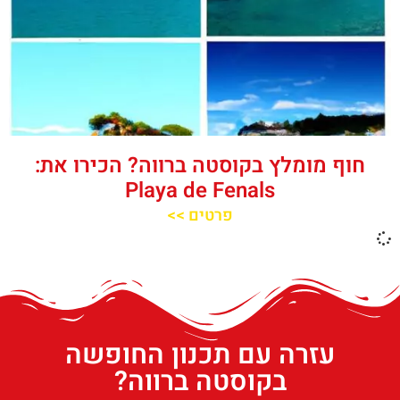
חוף מומלץ בקוסטה ברווה? הכירו את:
Playa de Fenals‬‬
פרטים >>
עזרה עם תכנון החופשה
בקוסטה ברווה?