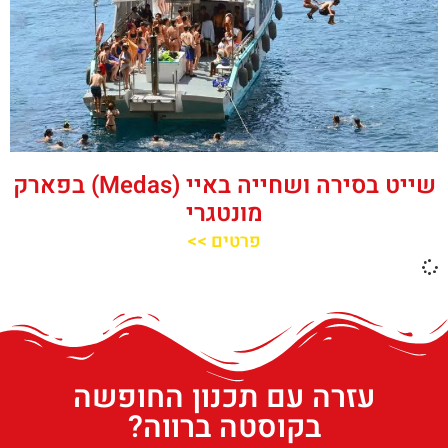
שייט בסירה ושחייה באיי (Medas) בפארק
מונטגרי
פרטים >>
עזרה עם תכנון החופשה
בקוסטה ברווה?