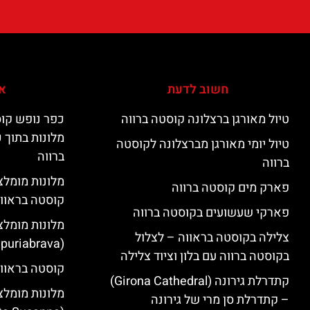
חשוב לדעת
אי
טיול מאורגן ברצלונה קוסטה ברווה
כפר נופש קוס
מלונות בתוך 
טיול יומי מאורגן מברצלונה לקוסטה
ברווה
ברווה
פארק מים קוסטה ברווה
קוסטה בראוו
פארקי שעשועים בקוסטה ברווה
מלונות מומלצ
צלילה בקוסטה בראווה – לצלול
(Empuriabrava)
בקוסטה ברווה עם בלון וציוד צלילה
קוסטה בראווה
קתדרלת גירונה (Girona Cathedral)
מלונות מומלצ
– קתדרלת סן מרי של גירונה