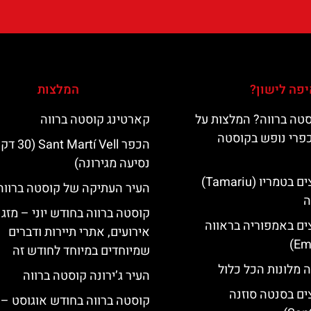
פה לישון?
המלצות
טה ברווה? המלצות על
קארטינג קוסטה ברווה
כפרי נופש בקוסטה
הכפר Martí Vell (30
נסיעה מגירונה)
מלונות מומלצים בטמריו (Tamariu)
העיר העתיקה של קוסטה ברווה
ה
קוסטה ברווה בחודש יוני – מזג א
ים באמפוריה בראווה
אירועים, אתרי תיירות ודברים
שמיוחדים במיוחד לחודש זה
 מלונות הכל כלול
העיר ג’ירונה קוסטה ברווה
ים בסנטה סוזנה
קוסטה ברווה בחודש אוגוסט – 