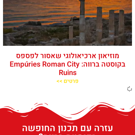
מוזיאון ארכיאולוגי שאסור לפספס
בקוסטה ברווה: Empúries Roman City
Ruins
פרטים >>
עזרה עם תכנון החופשה