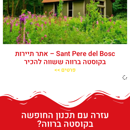
‪‪Sant Pere del Bosc‬‬ – אתר תיירות
בקוסטה ברווה ששווה להכיר
פרטים >>
עזרה עם תכנון החופשה
בקוסטה ברווה?