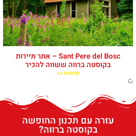
‪‪Sant Pere del Bosc‬‬ – אתר תיירות
בקוסטה ברווה ששווה להכיר
פרטים >>
עזרה עם תכנון החופשה
בקוסטה ברווה?