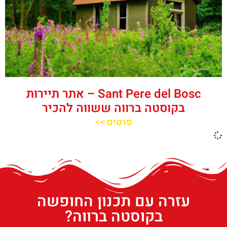
‪‪Sant Pere del Bosc‬‬ – אתר תיירות
בקוסטה ברווה ששווה להכיר
פרטים >>
עזרה עם תכנון החופשה
בקוסטה ברווה?