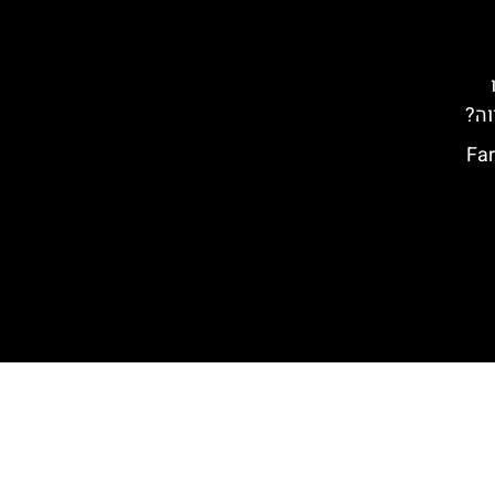
וה?
טה ברווה: Far de