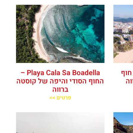
Playas de C – חוף
‪‪Playa Cala Sa Boadella‬‬ –
וה
החוף הסודי והיפה של קוסטה
ברווה
פרטים >>