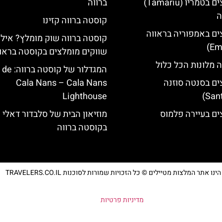
מלונות מומלצים בטמריו (Tamariu)
ברווה
ה
קוסטה ברווה קזינו
ים באמפוריה בראווה
קוסטה ברווה שוק מומלץ? אילו
שווקים מומלצים בקוסטה בראו
 מלונות הכל כלול
המגדלור של קוס‪‪
ים בסנטה סוזנה
Cala Nans – Cala Nans
Lighthouse‬‬
ים בעיירה פלמוס
מוזיאון הבית של סלבדור דאלי
בקוסטה ברווה
נו אתר המלצות מטיילים © כל הזכויות שמורות לסוכנות TRAVELERS.CO.IL
מדיניות פרטיות