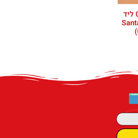
חוף ים Cala Boadella ליד
ם סנטה קלוטיד (Santa