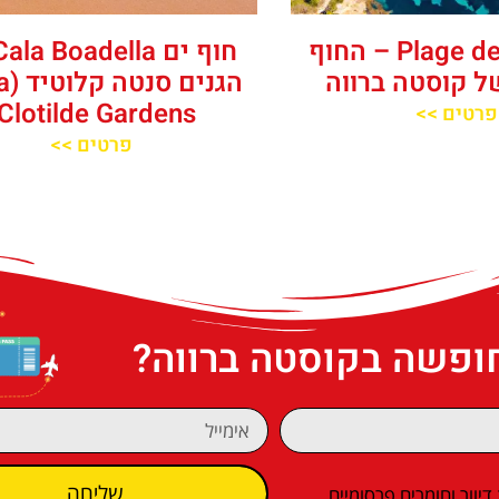
‪‪Plage de Sa Tuna‬‬ – החוף
ל קוסטה ברווה
הגני
Clotilde Gardens)
פרטים >>
פרטים >>
חופשה בקוסטה ברווה?
שליחה
וור וחומרים פרסומיים