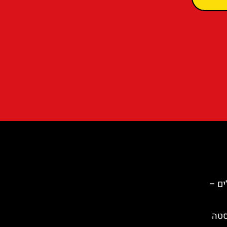
ים –
Begur) בקוסטה