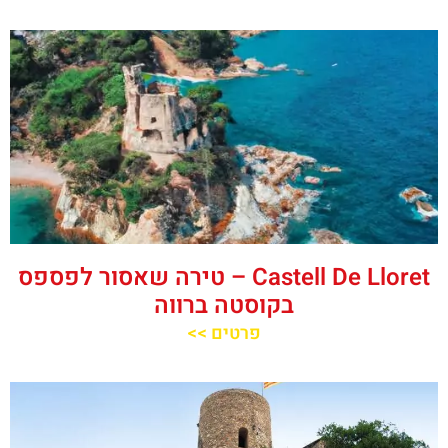
‪‪Castell De Lloret‬‬ – טירה שאסור לפספס
בקוסטה ברווה
פרטים >>