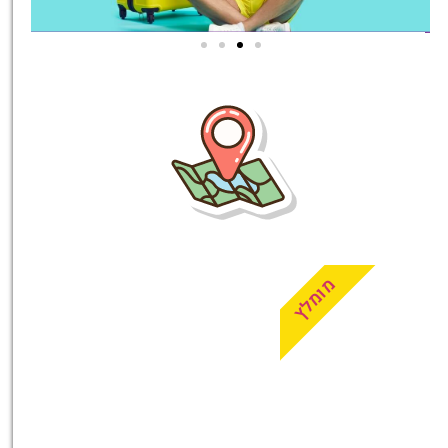
טיסות
מציאת
טיסה זולה?
לחצו
פה!
מומלץ