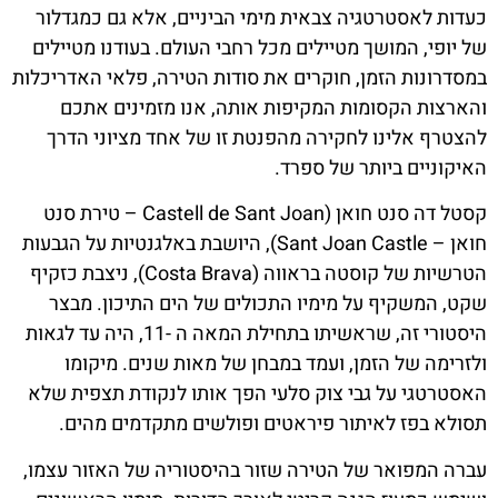
כעדות לאסטרטגיה צבאית מימי הביניים, אלא גם כמגדלור
של יופי, המושך מטיילים מכל רחבי העולם. בעודנו מטיילים
במסדרונות הזמן, חוקרים את סודות הטירה, פלאי האדריכלות
והארצות הקסומות המקיפות אותה, אנו מזמינים אתכם
להצטרף אלינו לחקירה מהפנטת זו של אחד מציוני הדרך
האיקוניים ביותר של ספרד.
קסטל דה סנט חואן (Castell de Sant Joan – טירת סנט
חואן – Sant Joan Castle), היושבת באלגנטיות על הגבעות
הטרשיות של קוסטה בראווה (Costa Brava), ניצבת כזקיף
שקט, המשקיף על מימיו התכולים של הים התיכון. מבצר
היסטורי זה, שראשיתו בתחילת המאה ה -11, היה עד לגאות
ולזרימה של הזמן, ועמד במבחן של מאות שנים. מיקומו
האסטרטגי על גבי צוק סלעי הפך אותו לנקודת תצפית שלא
תסולא בפז לאיתור פיראטים ופולשים מתקדמים מהים.
עברה המפואר של הטירה שזור בהיסטוריה של האזור עצמו,