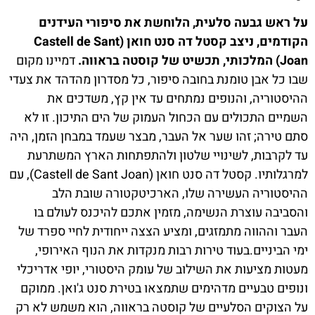
על ראש גבעה סלעית, הלוחשת את סיפורי העידנים
הקודמים, ניצב קסטל דה סנט חואן (Castell de Sant
Joan) המלכותי, תכשיט של קוסטה בראווה.
דמיינו מקום
שבו כל אבן טומנת בחובה סיפור, כל מסדרון מהדהד את צעדי
ההיסטוריה, והנופים נמתחים עד אין קץ, משדכים את
השמיים התכולים עם הכחול העמוק של הים התיכון. זו לא
סתם טירה; זהו שער אל העבר, מבצר שעמד במבחן הזמן, היה
עד לקרבות, לשינויי שלטון ולהתפתחות הארץ המשתרעת
למרגלותיו. קסטל דה סנט חואן (Castell de Sant Joan), עם
ההיסטוריה העשירה שלו, הארכיטקטורה שובת הלב
והסביבה עוצרת הנשימה, מזמין אתכם להיכנס לעולם בו
העבר וההווה מתמזגים, ומציע הצצה ייחודית לחיי ספרד של
ימי הביניים.בעוד טירות רבות מנקדות את הנוף האירופי,
מעטות מציעות את השילוב של עומק היסטורי, יופי אדריכלי
ונופים טבעיים מדהימים שתמצאו בטירת סנט ג'ואן. ממוקם
על הצוקים הסלעיים של קוסטה בראווה, הוא משמש לא רק