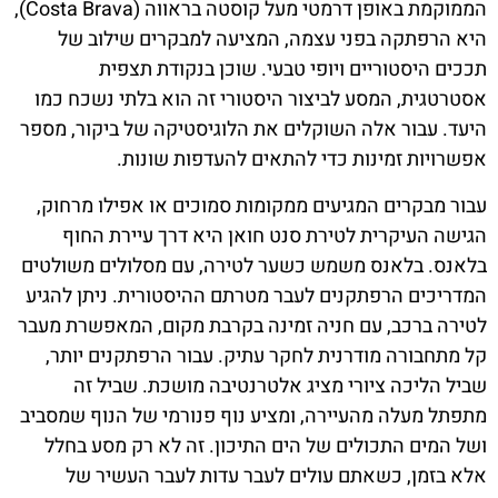
הממוקמת באופן דרמטי מעל קוסטה בראווה (Costa Brava),
היא הרפתקה בפני עצמה, המציעה למבקרים שילוב של
תככים היסטוריים ויופי טבעי. שוכן בנקודת תצפית
אסטרטגית, המסע לביצור היסטורי זה הוא בלתי נשכח כמו
היעד. עבור אלה השוקלים את הלוגיסטיקה של ביקור, מספר
אפשרויות זמינות כדי להתאים להעדפות שונות.
עבור מבקרים המגיעים ממקומות סמוכים או אפילו מרחוק,
הגישה העיקרית לטירת סנט חואן היא דרך עיירת החוף
בלאנס. בלאנס משמש כשער לטירה, עם מסלולים משולטים
המדריכים הרפתקנים לעבר מטרתם ההיסטורית. ניתן להגיע
לטירה ברכב, עם חניה זמינה בקרבת מקום, המאפשרת מעבר
קל מתחבורה מודרנית לחקר עתיק. עבור הרפתקנים יותר,
שביל הליכה ציורי מציג אלטרנטיבה מושכת. שביל זה
מתפתל מעלה מהעיירה, ומציע נוף פנורמי של הנוף שמסביב
ושל המים התכולים של הים התיכון. זה לא רק מסע בחלל
אלא בזמן, כשאתם עולים לעבר עדות לעבר העשיר של