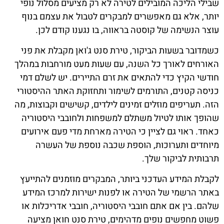
שבילי הליכה המובילים לטירה לא רק מציעים מסלול נופי
יותר, אלא גם מאפשרים למבקרים לטבול את עצמם בנוף
עוצר הנשימה של קוסטה בראווה, בו נגענו קודם לכן.
כשמדובר בשעות הביקור, טירת סנט ג'ואן מקבלת את פני
האורחים לאורך כל השנה, עם שעות מעט מורחבות במהלך
חודשי הקיץ כדי להתאים את זרם התיירים. יש לשלם דמי
כניסה קטנים, התורמים לשימור ותחזוקת האתר ההיסטורי
הזה. תעריפים מוזלים זמינים לילדים, קשישים וקבוצות, מה
שהופך אותו לטיול משתלם למשפחות ולחובבי היסטוריה
כאחד. ראוי גם לציין כי הטירה מארחת מדי פעם אירועים
מיוחדים ותערוכות, הוספת שכבה נוספת של העשרה
תרבותית לביקור שלך.
לקבלת המידע העדכני ביותר, המבקרים מוזמנים להתייעץ
באתר הרשמי של הטירה או לפנות ישירות למרכז המידע
שלהם. בין אם אתם חובבי היסטוריה, חובבי אדריכלות או
פשוט מחפשים נופים מדהימים, טירת סנט חואן מציעה