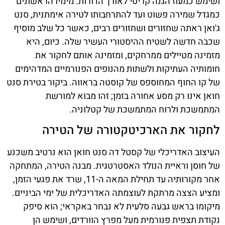
ושימש כמעוז הגנה קריטי לאורך הדורות. מימיו הראשונים
כמגדל שמירה פשוט ועד להתרחבותו לטירה אימתנית, סנט
ג'ואן ראתה שחזורים ושחזורים רבים, כאשר כל שלב מוסיף
שכבה חדשה לשטיח ההיסטורי העשיר שלה. כיום, היא
מזמינה מטיילים ממרחקים, ומזמינה אותם לחקור את
חומותיה העתיקות ולשתות מהנופים הפנורמיים המדהימים
של קו החוף המחוספס של קוסטה בראווה. ביקור בטירת סנט
חואן אינו רק מסע אחורה בזמן; זהו מבוא למורשת
המתמשכת ולרוח המתמשכת של קטלוניה.
לחקור את הארכיטקטורה של הטירה
העיצוב האדריכלי של קסטל דה סנט חואן הוא נרטיב משכנע
של חוסן וראיית הנולד האסטרטגית. מבנה הטירה, המתחקה
אחר מקורותיה עד תחילת המאה ה-11, שרד את פגעי הזמן,
ומציע הצצה מרתקת לעוצמתה האדריכלית של ימי הביניים.
מיקומו בראש גבעה סלעית לא נבחר באקראי; הוא סיפק
נקודת תצפית פנורמית מעל מפרץ הוורדים, ושימש הן