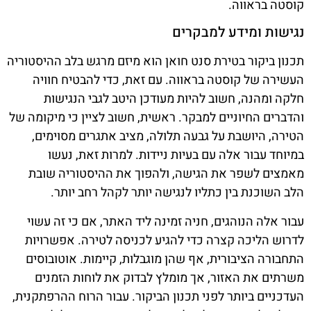
קוסטה בראווה.
נגישות ומידע למבקרים
תכנון ביקור בטירת סנט חואן הוא מיזם מרגש בלב ההיסטוריה
העשירה של קוסטה בראווה. עם זאת, כדי להבטיח חוויה
חלקה ומהנה, חשוב להיות מעודכן היטב לגבי הנגישות
והדברים החיוניים למבקר. ראשית, חשוב לציין כי מיקומה של
הטירה, היושבת על גבעה תלולה, מציב אתגרים מסוימים,
במיוחד עבור אלה עם בעיות ניידות. למרות זאת, נעשו
מאמצים לשפר את הגישה, ולהפוך את ההיסטוריה שובת
הלב השוכנת בין כתליו לנגישה יותר לקהל רחב יותר.
עבור אלה הנוהגים, חניה זמינה ליד האתר, אם כי זה עשוי
לדרוש הליכה קצרה כדי להגיע לכניסה לטירה. אפשרויות
התחבורה הציבורית, אף שהן מוגבלות, קיימות. אוטובוסים
משרתים את האזור, אך מומלץ לבדוק את לוחות הזמנים
העדכניים ביותר לפני תכנון הביקור. עבור הרוח ההרפתקנית,