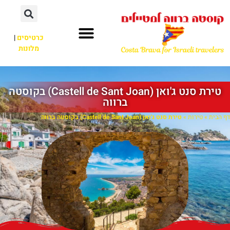
כרטיסים
|
מלונות
טירת סנט ג'ואן (Castell de Sant Joan) בקוסטה
ברווה
דף הבית
»
טירות
»
טירת סנט ג'ואן (Castell de Sant Joan) בקוסטה ברווה