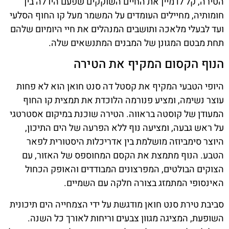
הטירה, קל לדמיין את החיים השוקקים שפעם היו לה בין
חומותיה, מחיילים העומדים על המשמר מעל קו החוף הסלעי
ועד לבעלי מלאכה ותושבים המנהלים את חיי היומיום שלהם
תחת מבטם המגונן של המבנים המתנשאים שלה.
הנוף הקסום המקיף את הטירה
היופי הטבעי המקיף את קסטל דה סנט חואן הוא לא פחות
עוצר נשימה, ומציע פנורמה הלוכדת את תמצית קו החוף
המעודן של קוסטה בראווה. הטירה שוכנת במיקום אסטרטגי
על ראש גבעה, ומציעה נוף ללא הפרעה של הים התיכון,
היוצר סימביוזה מושלמת בין אדריכלות היסטורית לפאר
הטבע. הנוף מתמצת את הקסם המחוספס של האזור, עם
הצוקים הבולטים, המפרצונים המבודדים והאופק הכחול
האינסופי המתמזג בצורה חלקה עם השמיים.
סביבת טירת סנט חואן מודגשת על ידי הצמחייה הים תיכונית
השופעת, המציגה מגוון צבעים וריחות לאורך כל השנה.