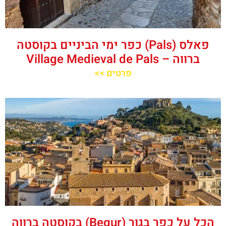
פאלס (Pals) כפר ימי הביניים בקוסטה
ברווה – ‪‪Village Medieval de Pals‬‬
פרטים >>
הכל על כפר בגור (Begur) בקוסטה ברווה