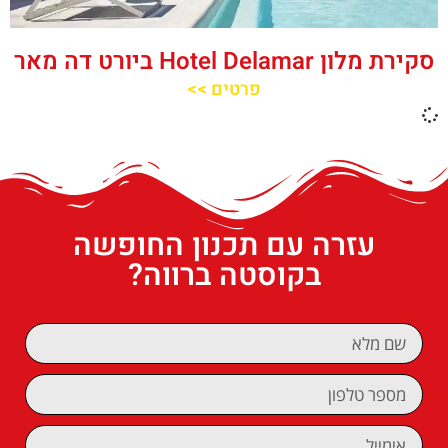
סקירת מלון Hotel Delamar ביורט דה מאר
פרטים >>
עזרה עם תכנון החופשה
בקוסטה ברווה?