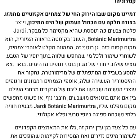
קטלוניה!
דמיינו מקום שבו הירוק החי של צמחים אקזוטיים מתמזג
בצורה חלקה עם הכחול העמוק של הים התיכון
, ויוצר
פלטת צבעים כה תוססת שהיא מקסימה כל מבקר. Jardí
Botànic Marimurtra, השוכן בקוסטה בראווה הציורית, הוא
מקום קסום כזה. גן בוטני זה, המהווה מקלט לאוהבי צמחים,
לשוחרי שימור ולכל מי שמחפש שלווה בתוך יופיו של הטבע,
מציע שילוב ייחודי של מגוון בוטני ונופים מדהימים. בואו נצא
למסע בשבילים המתפתלים של מרימורטרה, נחקור את
ההיסטוריה העשירה שלה, אוספי הצמחים המגוונים והנופים
עוצרי הנשימה שכבשו את ליבם של מבקרים מרחבי העולם.
בין אם אתם בוטנאים מושבעים, חובבי נוף, או פשוט מחפשים
מקום מפלט שליו, Jardí Botànic Marimurtra מבטיח חוויה
בלתי נשכחת ספוגה ביופי טבעי ופלא אקולוגי.
עם כל צעד בגן עדן ירוק זה, גלו את המאמצים הקפדניים
לשימור מינים נדירים ואת המסירות לקיימות שהופכים את