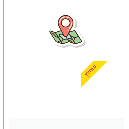
טיסות
מציאת
טיסה זולה?
לחצו
פה!
מומלץ