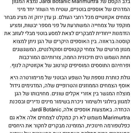
בלב הקסם של Jardí Botànic Marimurtra נמצא המגוון
המדהים של אוספים בוטניים, שטיח חי השוזר יחד מיני
צמחים אקזוטיים מכל רחבי העולם. גן עדן ירוק זה מציג מבחר
מוקפד של צמחייה המשתרעת על פני מספר יבשות, ומציע
הזדמנות ייחודית למבקרים לצאת למסע בוטני מבלי לעזוב את
קוסטה בראווה. בין האוספים היקרים של הגן ניתן למצוא
מגוון מרשים של צמחי קקטוסים וסוקולנטים, המשגשגים
תחת השמש הים תיכונית החמה, צורותיהם המורכבות
ופרחיהם התוססים המוסיפים קורטוב של אקזוטיקה לנוף.
גולת כותרת נוספת של השפע הבוטני של מרימורטרה היא
אוסף הצמחים הממוזגים והטרופיים שלה, המדגימים גידול
מוצלח המגשר בין אזורי אקלים שונים. מחויבותו של הגן
למגוון ביולוגי ולשימור ניכרת בשימור מינים נדירים ובסכנת
הכחדה. באמצעות אוספים אלה, Jardí Botànic
Marimurtra משמש לא רק כמקלט לצמחים אלה אלא גם
כפלטפורמה חינוכית, המזמינה מבקרים לחקור את היחסים