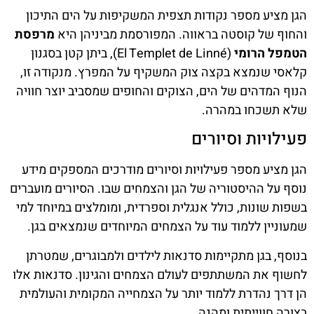
הגן מציע מספר נקודות תצפית המשקיפות על הים התיכון
והחוף של קוסטה בראווה. המפורסמת מביניהן היא
מרפסת
הטמפל הרומי
(El Templet de Linné), ביתן קטן בסגנון
קלאסי שנמצא בקצה צוק המשקיף על המפרץ. מנקודה זו,
הנוף המדהים של הים, הצוקים והחופים שמסביב יוצר חוויה
שלא תשכחו במהרה.
פעילויות וסיורים
הגן מציע מספר פעילויות וסיורים מודרכים המספקים מידע
נוסף על ההיסטוריה של הגן והצמחים שבו. הסיורים מועברים
בשפות שונות, כולל אנגלית וספרדית, ומומלצים במיוחד למי
שמעוניין ללמוד עוד על הצמחים המיוחדים שנמצאים בגן.
בנוסף, בגן מתקיימות סדנאות לילדים ולמבוגרים, שמטרתן
לחשוף את המשתתפים לעולם הצמחים והגינון. סדנאות אלו
הן דרך נהדרת ללמוד יותר על הצמחייה המקומית והעולמית
בצורה חווייתית ומהנה.