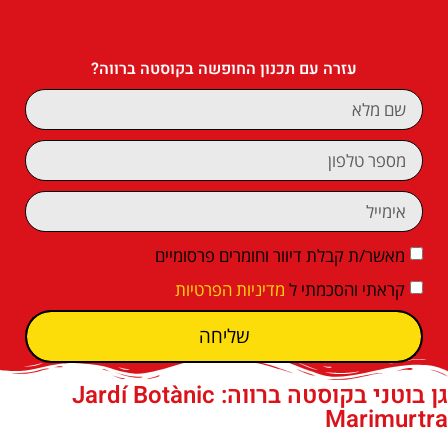
עזרה עם תכנון החופשה בקוסטה ברווה?
מאשר/ת קבלת דיוור וחומרים פרסומיים
קראתי והסכמתי ל
מדיניות הפרטיות
שליחה
גן בוטני בקוסטה ברווה: ‪‪Jardí Botànic
Marimurtra‬‬