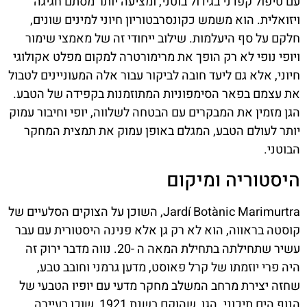
עם טיפול קפדני בגידול בוטני, ומציעה יותר מסתם חגיגה
ויזואלית. הוא משמש כקונסרבטוריון חיוני למינים שונים,
חלקם על סף היעלמות. שילוב ייחודי זה של מאמצי שימור
ויופי נופי לא רק הופך את מרימורטרה למקום מפלט אקולוגי
חיוני, אלא גם ליעד חובה לביקור עבור אלה המעוניינים לטבול
את עצמם בפאר הסימפוניות המתוזמנות בקפידה של הטבע.
הגן מזמין את המבקרים עם הבטחה לשלווה, יופי וחיבור עמוק
יותר לעולם הטבע, המגלם באופן עמוק את תמצית המחקר
הבוטני.
היסטוריה ומיקום
Jardí Botànic Marimurtra, השוכן על הצוקים הסלעיים של
קוסטה בראווה, הוא לא רק גן אלא פנינה היסטורית עם עבר
עשיר שתחילתה בתחילת המאה ה -20. נווה מדבר ירוק זה
היה פרי יוזמתו של קרל פאוסט, מדען גרמני וחובב טבע,
שחזה יצירת מרחב המשלב מחקר מדעי עם יופיו הטבעי של
הנוף הים תיכוני. הגן, שהוקם בשנת 1921, שוכן בעיירה