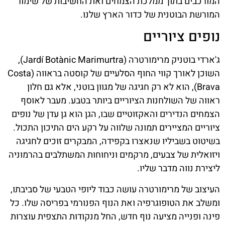
המורכבים בתוך ממלכת הצמחים ואת החשיבות של שימור
המורשת הבוטנית של כדור הארץ שלנו.
נופים ציוריים
ג'ארדי בוטניק מרימורטרה (Jardí Botànic Marimurtra),
השוכן לאורך קווי החוף הסלעיים של קוסטה בראווה (Costa
Brava), הוא לא רק חגיגה של מגוון בוטני, אלא גם חלון
ראווה של השולחנות הציוריים ביותר בטבע. מעבר לאוסף
הצמחים הנדירים והאקזוטיים שבו, הגן הוא גן עדן של נופים
ציוריים המציירים תמונה שלווה על רקע הים התיכון התכול.
בשיטוט בשביליו שנאצרו בקפידה, המבקרים זוכים לחגיגה
ויזואלית של צבעים, מרקמים וניחוחות המשתלבים בהרמוניה
ליצירת נווה מדבר שליו.
העיצוב של מרימורטרה עושה כבוד ליופי הטבעי של סביבתו,
ומשלב את הטופוגרפיה ואת הנוף הפנורמי בפריסה שלו. כל
פינה ופנייה מציעה נוף חדש, החל מנקודות התצפית עוצרות