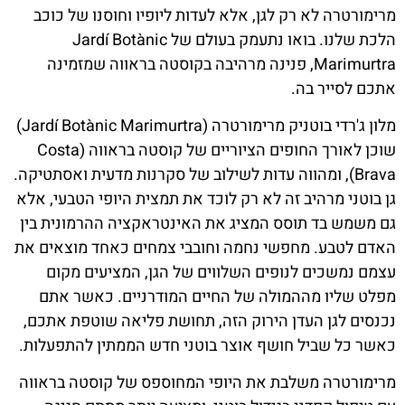
מרימורטרה לא רק לגן, אלא לעדות ליופיו וחוסנו של כוכב
הלכת שלנו. בואו נתעמק בעולם של Jardí Botànic
Marimurtra, פנינה מרהיבה בקוסטה בראווה שמזמינה
אתכם לסייר בה.
מלון ג'רדי בוטניק מרימורטרה (Jardí Botànic Marimurtra)
שוכן לאורך החופים הציוריים של קוסטה בראווה (Costa
Brava), ומהווה עדות לשילוב של סקרנות מדעית ואסתטיקה.
גן בוטני מרהיב זה לא רק לוכד את תמצית היופי הטבעי, אלא
גם משמש בד תוסס המציג את האינטראקציה ההרמונית בין
האדם לטבע. מחפשי נחמה וחובבי צמחים כאחד מוצאים את
עצמם נמשכים לנופים השלווים של הגן, המציעים מקום
מפלט שליו מההמולה של החיים המודרניים. כאשר אתם
נכנסים לגן העדן הירוק הזה, תחושת פליאה שוטפת אתכם,
כאשר כל שביל חושף אוצר בוטני חדש הממתין להתפעלות.
מרימורטרה משלבת את היופי המחוספס של קוסטה בראווה