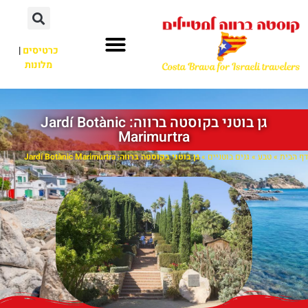
כרטיסים
|
מלונות
גן בוטני בקוסטה ברווה: ‪‪Jardí Botànic
Marimurtra‬‬
דף הבית
»
טבע
»
גנים בוטניים
»
גן בוטני בקוסטה ברווה: ‪‪Jardí Botànic Marimurtra‬‬