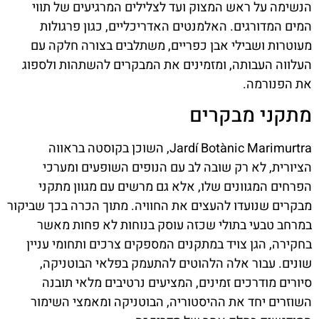
הנשימה על ראש המצוק ועד לצלילים המרגיעים של תווי
המים המדורגים. האלמנטים האדריכליים, כגון פרגולות
מעוטרות ושבילי אבן כפריים, משתלבים בצורה חלקה עם
העלווה העבותה, ומזמינים את המבקרים להשתהות ולספוג
את הפנורמה.
מתקני מבקרים
Jardí Botànic Marimurtra, השוכן בקוסטה בראווה
הציורית, לא רק שובה לב עם הנופים השופעים ומערכי
הפרחים המגוונים שלו, אלא גם מרשים עם מגוון מתקני
מבקרים שנועדו להעצים את החוויה. מתוך הכרה בכך שביקור
במרחב טבעי בתולי שכזה עוסק בנוחות לא פחות מאשר
בחקירה, הגן צויד במתקנים המספקים צרכים ותחומי עניין
שונים. עבור אלה הלהוטים להתעמק בפלאי הבוטניקה,
סיורים מודרכים זמינים, המציעים נרטיבים מלאי תובנה
השוזרים יחד את ההיסטוריה, הבוטניקה ומאמצי השימור