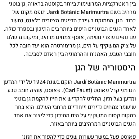
בין האטרקציות המרשימות ביותר בקוסטה בראווה, גן בוטני
מרהיב בשם Jardí Botànic Marimurtra תופס מקום של
כבוד. הגן, הממוקם בעיירת הדייגים הציורית בלאנס, נחשב
לאחד הגנים הבוטניים היפים ביותר בים התיכון ובספרד כולה.
עם נופים עוצרי נשימה, אוסף צמחים מרהיב, ומיקום מושלם
על צוק המשקיף על הים, גן מרימורטרה הוא יעד חובה לכל
חובבי הטבע, האמנות וההרמוניה בין האדם לסביבה.
היסטוריה של הגן
Jardí Botànic Marimurtra הוקם בשנת 1924 על ידי המדען
הגרמני קרל פאוסט (Carl Faust). פאוסט, שהיה חובב טבע
ומדען בעל חזון, החליט להקדיש את חייו להקמת גן בוטני
שישמר צמחים נדירים וייחודיים מרחבי העולם. הוא בחר
במקום קסום המשקיף על הים התיכון כדי ליצור את אחד
הגנים הבוטניים המרהיבים ביותר באזור.
פאוסט פעל במשך עשרות שנים כדי להפוך את חזונו