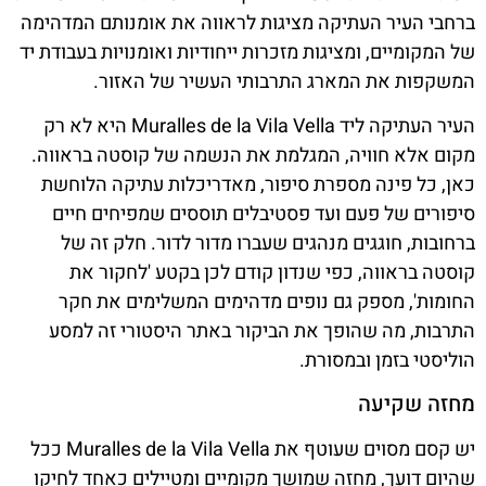
ברחבי העיר העתיקה מציגות לראווה את אומנותם המדהימה
של המקומיים, ומציגות מזכרות ייחודיות ואומנויות בעבודת יד
המשקפות את המארג התרבותי העשיר של האזור.
העיר העתיקה ליד Muralles de la Vila Vella היא לא רק
מקום אלא חוויה, המגלמת את הנשמה של קוסטה בראווה.
כאן, כל פינה מספרת סיפור, מאדריכלות עתיקה הלוחשת
סיפורים של פעם ועד פסטיבלים תוססים שמפיחים חיים
ברחובות, חוגגים מנהגים שעברו מדור לדור. חלק זה של
קוסטה בראווה, כפי שנדון קודם לכן בקטע 'לחקור את
החומות', מספק גם נופים מדהימים המשלימים את חקר
התרבות, מה שהופך את הביקור באתר היסטורי זה למסע
הוליסטי בזמן ובמסורת.
מחזה שקיעה
יש קסם מסוים שעוטף את Muralles de la Vila Vella ככל
שהיום דועך, מחזה שמושך מקומיים ומטיילים כאחד לחיקו