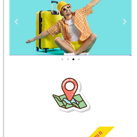
טיסות
מציאת
טיסה זולה?
לחצו
פה!