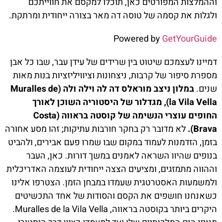
וההמלצות המפורטים כאן, תוכלו למקסם את חווייתכם
ולגלות את קסמה של טוסה דה מאר בצורה ייחודית ומרתקת.
Powered by
GetYourGuide
דמיינו לעצמכם שיטוט בין שרידים של עידן עבר, שבו כל אבן
מספרת סיפור של קרבות, ניצחונות וציוויליזציות בנות מאות
שנים.
במלון ניצב מוראלס דה לה וילה ולה (Muralles de
la Vila Vella), מגדלור של היסטוריה השוכן לאורך
החופים עוצרי הנשימה של קוסטה בראווה (Costa
Brava).
לא מדובר רק בחקר חורבות עתיקות; זהו מסע אחורה
בזמן, הזדמנות לעמוד במקום שבו שמרו פעם אבירים, ולהביט
בנופים שהיוו השראה לאמנים במשך דורות. כאן, העבר
וההווה מתמזגים, ומציעים הצצה ייחודית לעוצמה האדריכלית
ולמשמעות האסטרטגית שעמדו במבחן הזמן. הצטרפו אלינו
כשאנחנו חושפים את הקסם והסודות של אחד התכשיטים
היקרים ביותר בקוסטה בראווה, Muralles de la Vila Vella.