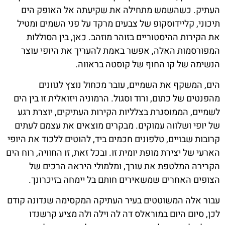
העתיק. כשהשמש מתחילה את שקיעתה אל האופק הים
תיכוני, קליידוסקופ של צבעים מרקד על פני השמים ומטיל
את הקירות ההיסטוריים בזוהר מוזהב. כאן, בין הסוללות
המפורסמות האלה, אפשר באמת להעריך את היופי עוצר
הנשימה של קו החוף של קוסטה בראווה.
הים, המשקף את השמיים, עובר מכחול נוצץ לגוונים
מהפנטים של כתום, ורוד וסגול. הרמוניה ויזואלית זו בין הים
לשמיים, הממוסגרת בצלליות הקירות העתיקים, יוצרת רגע
של יופי ושלווה עמוקים. מבקרים מוצאים את עצמם לעתים
קרובות שבויים, טלפונים חכמים ביד, להוטים ללכוד את היופי
הארעי של יצירת מופת יומית זו. ובכל זאת, זו החוויה, רוח הים
הקרירה המלטפת את עורך, ומלמולי היראה הרכים של
הצופים האחרים שמשאירים חותם בל יימחה בזיכרונך.
עבור אלה המשוטטים בעיר העתיקה המקסימה שנדונה קודם
לכן, סיום היום במוראלס דה לה וילה ולה מציע קרשנדו