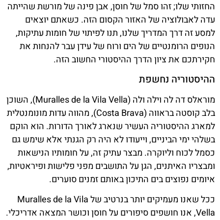
החזותי שלו; זהו סמל של חוסן, אבן פינה של מורשת שהייתה
עדה לאבולוציה של האזור הקסום הזה. כשאתם יוצאים
למסע זה דרך המדריך שלנו, תנו לפיתוי של חומות עתיקות,
הנופים הרומנטיים של הים ורוח של עידן עבר להנחות את
חקירתכם את ציון הדרך ההיסטורי החשוב הזה.
ההיסטוריה נחשפת
מוראלס דה לה וילה ולה (Muralles de la Vila Vella), השוכן
בלב קוסטה בראווה (Costa Brava), מהווה עדות מונומנטלית
למארג ההיסטוריה העשיר שנארג לאורך הדורות. הוא הוקם
בשלהי ימי הביניים, וייעודו לא היה רק הגנתי אלא שימש גם
כסמל לכוח וליוקרה. מבצר עתיק זה, על חומותיו הנישאות
ומבצריו האיתנים, הגן על התושבים מפני פלישות ופיראטיות,
איומים נפוצים בים התיכון באותם זמנים סוערים.
ככל שאנו מעמיקים יותר בנרטיב של Muralles de la Vila
Vella, אנו חושפים סיפורים על חוסן וכושר המצאה אדריכלי.