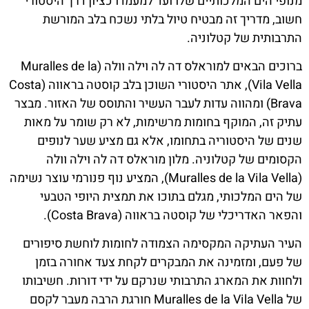
מנופי הים המלכותיים שלו ועד למעמדו כציון דרך היסטורי
חשוב, מדריך זה מבטיח טיול בלתי נשכח בלב המורשת
התרבותית של קטלוניה.
ברוכים הבאים למוראלס דה לה וילה וולה (Muralles de la
Vila Vella), אתר היסטורי השוכן בלב קוסטה בראווה (Costa
Brava) ומהווה עדות לעבר העשיר והתוסס של האזור. מבצר
עתיק זה, המוקף בחומות מרשימות, לא רק שומר על מאות
שנים של היסטוריה בתחומו, אלא גם מציע שער לנופים
הקסומים של קטלוניה. מלון מוראלס דה לה וילה וולה
(Muralles de la Vila Vella), המציע נוף פנורמי עוצר נשימה
של הים המלכותי, מגלם בתוכו את תמצית היופי הטבעי
והפאר האדריכלי של קוסטה בראווה (Costa Brava).
העיר העתיקה המקסימה הצמודה לחומות לוחשת סיפורים
של פעם, ומזמינה את המבקרים לקחת צעד אחורה בזמן
ולחוות את המארג התרבותי שנרקם על ידי דורות. חשיבותו
של Muralles de la Vila Vella חורגת הרבה מעבר לקסם