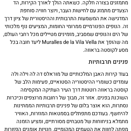
מתמזגים בצורה חלקה. כשאתה הולך לאורך הקירות, הד
הצעדים מתמזג עם לחישות העבר, ויוצר חוויה סוחפת
המדגישה את המשמעות התרבותית וההיסטורית של ציון דרך
זה. הנופים הפנורמיים ממרומי החומות, המציעים נוף מלכותי
של הים והנופים שמסביב, מזמינים מטיילים מכל רחבי העולם,
מה שהופך את Muralles de la Vila Vella ליעד חובה בכל
מסע לקוסטה בראווה.
פנינים תרבותיות
בעוד קירות האבן המלכותיים של מוראלס דה לה וילה ולה
עומדים כשומרי ההיסטוריה הסטואיים, פעימות הלב של
קוסטה בראווה רוטטות דרך העיר העתיקה המקסימה
השוכנת בפנים. אזור זה, מבוך של רחובות מרוצפים וכיכרות
נסתרות, הוא אוצר בלום של פנינים תרבותיות הממתינות
להיחשף. בעודכם מתפתלים בסמטאות המוזרות, האוויר
מתמלא בניחוחות של מטבחים מסורתיים, ומציע הזמנה
מפתה לחוות את הטעמים המקומיים. חנויות אומנים הפזורות