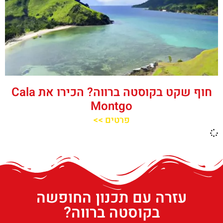
חוף שקט בקוסטה ברווה? הכירו את ‪‪Cala
Montgo‬‬
פרטים >>
עזרה עם תכנון החופשה
בקוסטה ברווה?