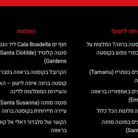
פה לישון?
המלצות
טה ברווה? המלצות על
חוף ים Cala Boadella ליד
כפרי נופש בקוסטה
סנטה קלוטיד (Santa Clotilde
Gardens)
מלונות מומלצים בטמריו (Tamariu)
הקרנבל בקוסטה בראווה בפברו
ה
קוסטה ברווה איפה לישון – האי
ים באמפוריה בראווה
והעיירות המומלצות ללינה
סנ
 מלונות הכל כלול
עיירה תיירותית בקוסטה ברווה
ים בסנטה סוזנה
הקשר של סלבדור דאלי אל קו
בראווה