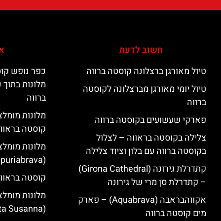
חשוב לדעת
אי
טיול מאורגן ברצלונה קוסטה ברווה
כפר נופש קוס
מלונות בתוך 
טיול יומי מאורגן מברצלונה לקוסטה
ברווה
ברווה
פארקי שעשועים בקוסטה ברווה
קוסטה בראוו
צלילה בקוסטה בראווה – לצלול
מלונות מומלצ
בקוסטה ברווה עם בלון וציוד צלילה
(Empuriabrava)
קתדרלת גירונה (Girona Cathedral)
קוסטה בראווה
– קתדרלת סן מרי של גירונה
מלונות מומלצ
אקווהבראבה (Aquabrava) – פארק
(Santa Susanna)
מים קוסטה ברווה