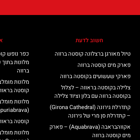
חשוב לדעת
אי
טיול מאורגן ברצלונה קוסטה ברווה
כפר נופש קוס
מלונות בתוך 
פארק מים קוסטה ברווה
ברווה
פארקי שעשועים בקוסטה ברווה
צלילה בקוסטה בראווה – לצלול
קוסטה בראוו
בקוסטה ברווה עם בלון וציוד צלילה
מלונות מומלצ
קתדרלת גירונה (Girona Cathedral)
(Empuriabrava)
– קתדרלת סן מרי של גירונה
קוסטה בראווה
אקווהבראבה (Aquabrava) – פארק
מלונות מומלצ
מים קוסטה ברווה