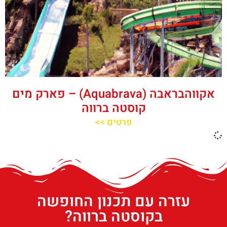
אקווהבראבה (Aquabrava) – פארק מים
קוסטה ברווה
פרטים >>
עזרה עם תכנון החופשה
בקוסטה ברווה?