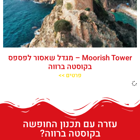
‪‪Moorish Tower‬‬ – מגדל שאסור לפספס
בקוסטה ברווה
פרטים >>
עזרה עם תכנון החופשה
בקוסטה ברווה?