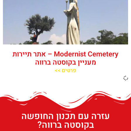
‪‪Modernist Cemetery‬‬ – אתר תיירות
מעניין בקוסטה ברווה
פרטים >>
עזרה עם תכנון החופשה
בקוסטה ברווה?