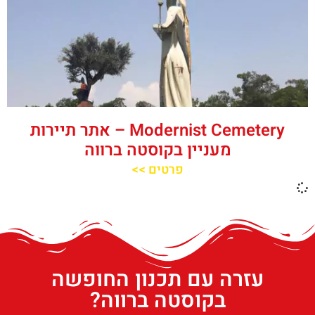
‪‪Modernist Cemetery‬‬ – אתר תיירות
מעניין בקוסטה ברווה
פרטים >>
עזרה עם תכנון החופשה
בקוסטה ברווה?