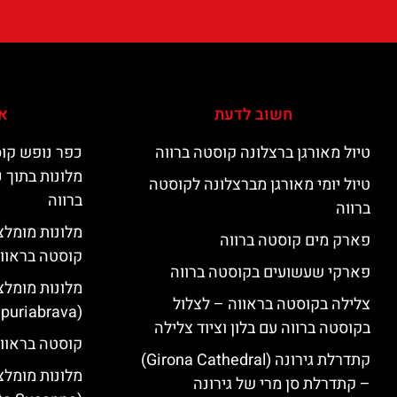
חשוב לדעת
אי
טיול מאורגן ברצלונה קוסטה ברווה
כפר נופש קוס
מלונות בתוך 
טיול יומי מאורגן מברצלונה לקוסטה
ברווה
ברווה
פארק מים קוסטה ברווה
קוסטה בראוו
פארקי שעשועים בקוסטה ברווה
מלונות מומלצ
צלילה בקוסטה בראווה – לצלול
(Empuriabrava)
בקוסטה ברווה עם בלון וציוד צלילה
קוסטה בראווה
קתדרלת גירונה (Girona Cathedral)
מלונות מומלצ
– קתדרלת סן מרי של גירונה