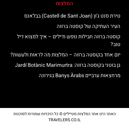
המלצות
טירת סנט ג'ון (Castell de Sant Joan) בבלאנס
העיר העתיקה של קוסטה ברווה
קוסטה ברווה חבילות נופש ודילים – איך למצוא דיל
טוב?
יום אחד בקוסטה ברווה – המלצות מה לראות ולעשות?
גן בוטני בקוסטה ברווה: ‪‪Jardí Botànic Marimurtra‬‬
מרחצאות ערביים Banys Àrabs בגירונה
האתר הינו אתר המלצות מטיילים © כל הזכויות שמורות לסוכנות
TRAVELERS.CO.IL