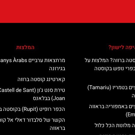
פה לישון?
המלצות
טה ברווה? המלצות על
מרחצאות ערביים nys Àrabs
כפרי נופש בקוסטה
בגירונה
קארטינג קוסטה ברווה
מלונות מומלצים בטמריו (Tamariu)
טירת סנט ג'ון (astell de Sant
ה
Joan) בבלאנס
ים באמפוריה בראווה
הכפר רופיט (Rupit) בקוסטה ברווה
הקשר של סלבדור דאלי אל קו
 מלונות הכל כלול
בראווה