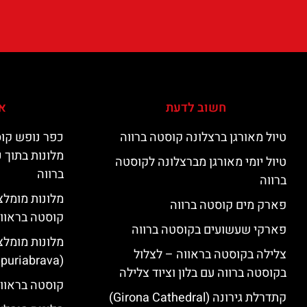
חשוב לדעת
אי
טיול מאורגן ברצלונה קוסטה ברווה
כפר נופש קוס
מלונות בתוך 
טיול יומי מאורגן מברצלונה לקוסטה
ברווה
ברווה
פארק מים קוסטה ברווה
קוסטה בראוו
פארקי שעשועים בקוסטה ברווה
מלונות מומלצ
צלילה בקוסטה בראווה – לצלול
(Empuriabrava)
בקוסטה ברווה עם בלון וציוד צלילה
קוסטה בראווה
קתדרלת גירונה (Girona Cathedral)