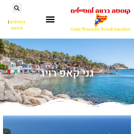
כרטיסים
|
מלונות
גני קאפ רויג