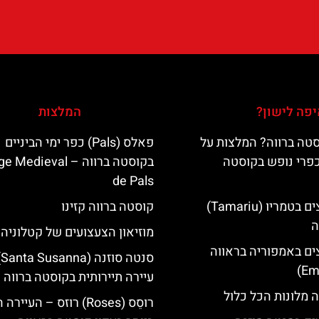
פה לישון?
המלצות
טה ברווה? המלצות על
פאלס (Pals) כפר ימי הביניים
כפרי נופש בקוסטה
בקוסטה ברווה – ‪‪edieval
de Pals‬‬
מלונות מומלצים בטמריו (Tamariu)
קוסטה ברווה קזינו
ה
מוזיאון הצעצועים של קטלוניה
ים באמפוריה בראווה
סנ
עיירה תיירותית בקוסטה ברווה
 מלונות הכל כלול
רוסֵס (Roses) רוזס – העיי