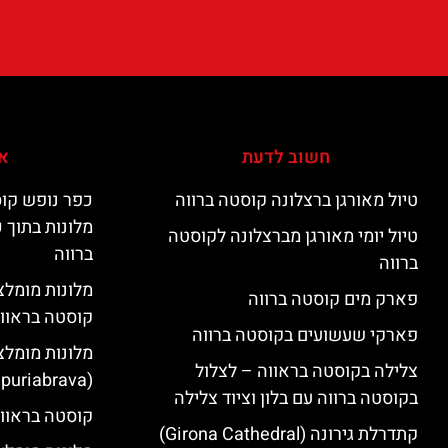
חשוב לדעת
אי
טיול מאורגן ברצלונה קוסטה ברווה
כפר נופש קוס
מלונות בתוך 
טיול יומי מאורגן מברצלונה לקוסטה
ברווה
ברווה
פארק מים קוסטה ברווה
קוסטה בראוו
פארקי שעשועים בקוסטה ברווה
מלונות מומלצ
צלילה בקוסטה בראווה – לצלול
(Empuriabrava)
בקוסטה ברווה עם בלון וציוד צלילה
קוסטה בראווה
קתדרלת גירונה (Girona Cathedral)