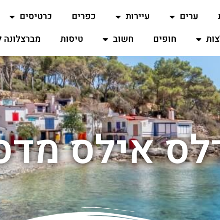
ערים
עיירות
כפרים
כרטיסים
ות
חופים
חשוב
טיסות
מברצלונה ל
לס אילס מדס