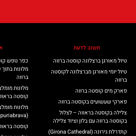
חשוב לדעת
אי
טיול מאורגן ברצלונה קוסטה ברווה
כפר נופש קוס
מלונות בתוך 
טיול יומי מאורגן מברצלונה לקוסטה
ברווה
ברווה
פארק מים קוסטה ברווה
קוסטה בראוו
פארקי שעשועים בקוסטה ברווה
מלונות מומלצ
צלילה בקוסטה בראווה – לצלול
(Empuriabrava)
בקוסטה ברווה עם בלון וציוד צלילה
קוסטה בראווה
קתדרלת גירונה (Girona Cathedral)