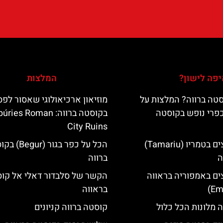
פה לישון?
המלצות
טה ברווה? המלצות על
מוזיאון ארכיאולוגי שאסור לפ
כפרי נופש בקוסטה
בקוסטה ברווה: es Roman
City Ruins
מלונות מומלצים בטמריו (Tamariu)
הכל על כפר בגור (
ה
ברווה
ים באמפוריה בראווה
הקשר של סלבדור דאלי אל קו
בראווה
 מלונות הכל כלול
קוסטה ברווה קניונים