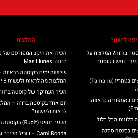
פה לישון?
המלצות
טה ברווה? המלצות על
הכירו את היקב המפורסם של 
כפרי נופש בקוסטה
ברווה: ‪‪Mas Llunes‬‬
שלושה ימים בקוסטה בראווה –
מלונות מומלצים בטמריו (Tamariu)
המלצות מה לראות ולעשות 3 ימים
ה
העיר העתיקה של קוסטה ברווה
ים באמפוריה בראווה
יום אחד בקוסטה ברווה – המלצ
לראות ולעשות?
 מלונות הכל כלול
הכפר רופיט (Rupit) בקוסטה ברווה
ים בסנטה סוזנה
‪‪Cami Ronda‬‬ – שביל הליכ