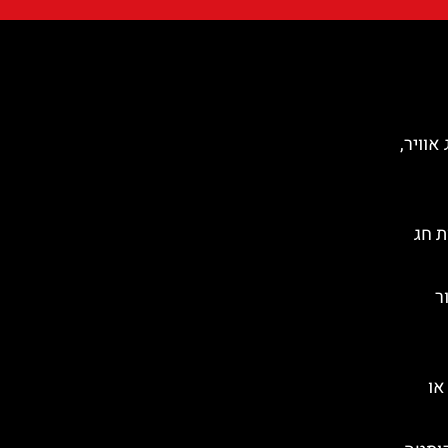
אוויר,
ת חג
סור
או