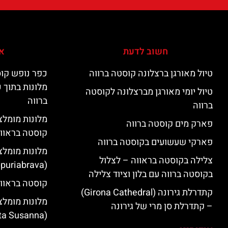
חשוב לדעת
אי
טיול מאורגן ברצלונה קוסטה ברווה
כפר נופש קוס
מלונות בתוך 
טיול יומי מאורגן מברצלונה לקוסטה
ברווה
ברווה
פארק מים קוסטה ברווה
קוסטה בראוו
פארקי שעשועים בקוסטה ברווה
מלונות מומלצ
צלילה בקוסטה בראווה – לצלול
(Empuriabrava)
בקוסטה ברווה עם בלון וציוד צלילה
קוסטה בראווה
קתדרלת גירונה (Girona Cathedral)
מלונות מומלצ
– קתדרלת סן מרי של גירונה
(Santa Susanna)