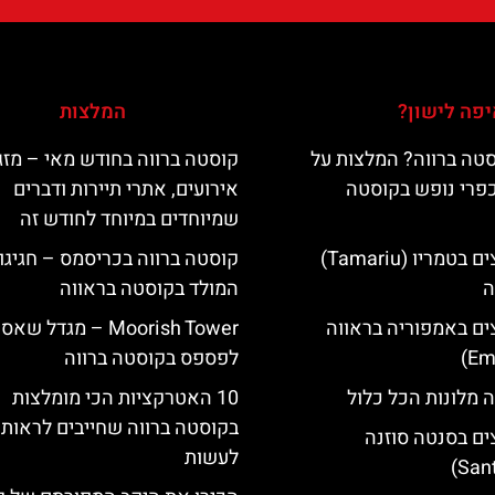
פה לישון?
המלצות
טה ברווה? המלצות על
קוסטה ברווה בחודש מאי – מזג 
כפרי נופש בקוסטה
אירועים, אתרי תיירות ודברים
שמיוחדים במיוחד לחודש זה
מלונות מומלצים בטמריו (Tamariu)
קוסטה ברווה בכריסמס – חגיגו
ה
המולד בקוסטה בראווה
ים באמפוריה בראווה
‪‪Moorish Tower‬‬ – מגדל שא
לפספס בקוסטה ברווה
 מלונות הכל כלול
10 האטרקציות הכי מומלצות
בקוסטה ברווה שחייבים לראות 
ים בסנטה סוזנה
לעשות