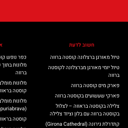
חשוב לדעת
אי
טיול מאורגן ברצלונה קוסטה ברווה
כפר נופש קוס
מלונות בתוך 
טיול יומי מאורגן מברצלונה לקוסטה
ברווה
ברווה
פארק מים קוסטה ברווה
קוסטה בראוו
פארקי שעשועים בקוסטה ברווה
מלונות מומלצ
צלילה בקוסטה בראווה – לצלול
(Empuriabrava)
בקוסטה ברווה עם בלון וציוד צלילה
קוסטה בראווה
קתדרלת גירונה (Girona Cathedral)