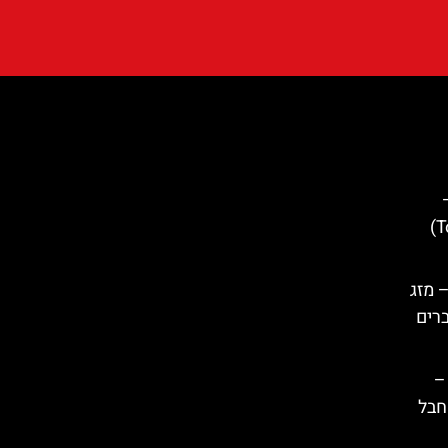
העיירה הציורית (Tossa de Mar)
 מזג
ברים
–
 חבל