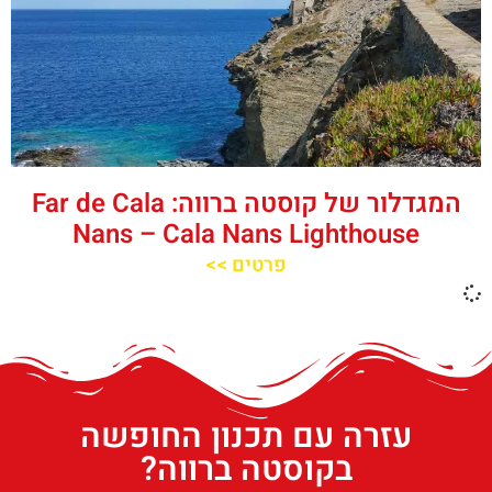
המגדלור של קוסטה ברווה: ‪‪Far de Cala
Nans – Cala Nans Lighthouse‬‬
פרטים >>
עזרה עם תכנון החופשה
בקוסטה ברווה?