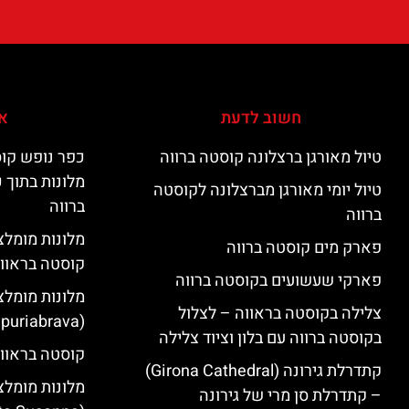
חשוב לדעת
אי
טיול מאורגן ברצלונה קוסטה ברווה
כפר נופש קוס
מלונות בתוך 
טיול יומי מאורגן מברצלונה לקוסטה
ברווה
ברווה
פארק מים קוסטה ברווה
קוסטה בראוו
פארקי שעשועים בקוסטה ברווה
מלונות מומלצ
צלילה בקוסטה בראווה – לצלול
(Empuriabrava)
בקוסטה ברווה עם בלון וציוד צלילה
קוסטה בראווה
קתדרלת גירונה (Girona Cathedral)
מלונות מומלצ
– קתדרלת סן מרי של גירונה