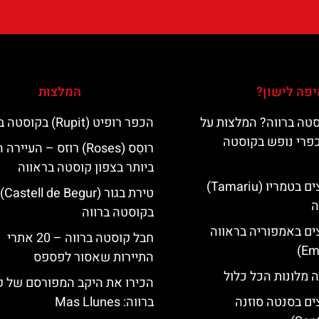
פה לישון?
המלצות
טה ברווה? המלצות על
הכפר רופיט (Rupit) בקוסטה ברווה
כפרי נופש בקוסטה
רוסֵס (Roses) רוזס – העיי
ביותר בצפון קוסטה בראווה
מלונות מומלצים בטמריו (Tamariu)
טירת בגור (Castell de Begur)
ה
בקוסטה ברווה
ים באמפוריה בראווה
חבל קוסטה ברווה – 20 אתרי
התיירות שאסור לפספס
 מלונות הכל כלול
הכירו את היקב המפורסם של 
ים בסנטה סוזנה
ברווה: ‪‪Mas Llunes‬‬