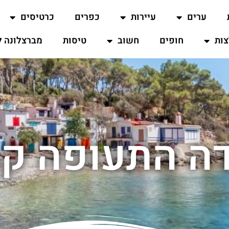
ערים
עיירות
כפרים
כרטיסים
ות
חופים
חשוב
טיסות
מברצלונה ל
 התעופה קו