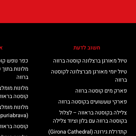
חשוב לדעת
אי
טיול מאורגן ברצלונה קוסטה ברווה
כפר נופש קוס
מלונות בתוך 
טיול יומי מאורגן מברצלונה לקוסטה
ברווה
ברווה
פארק מים קוסטה ברווה
קוסטה בראוו
פארקי שעשועים בקוסטה ברווה
מלונות מומלצ
צלילה בקוסטה בראווה – לצלול
(Empuriabrava)
בקוסטה ברווה עם בלון וציוד צלילה
קוסטה בראווה
קתדרלת גירונה (Girona Cathedral)