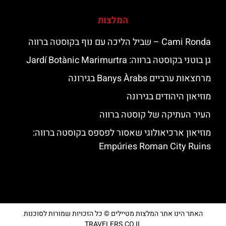
המלצות
‪‪Cami Ronda‬‬ – שביל הליכה עם נוף בקוסטה ברווה
גן בוטני בקוסטה ברווה: ‪‪Jardí Botànic Marimurtra‬‬
מרחצאות ערביים Banys Àrabs בגירונה
מוזיאון היהודים בגירונה
העיר העתיקה של קוסטה ברווה
מוזיאון ארכיאולוגי שאסור לפספס בקוסטה ברווה:
Empúries Roman City Ruins
האתר הינו אתר המלצות מטיילים © כל הזכויות שמורות לסוכנות
TRAVELERS.CO.IL