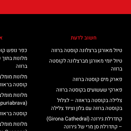
חשוב לדעת
אי
טיול מאורגן ברצלונה קוסטה ברווה
כפר נופש קוס
מלונות בתוך 
טיול יומי מאורגן מברצלונה לקוסטה
ברווה
ברווה
פארק מים קוסטה ברווה
קוסטה בראוו
פארקי שעשועים בקוסטה ברווה
מלונות מומלצ
צלילה בקוסטה בראווה – לצלול
(Empuriabrava)
בקוסטה ברווה עם בלון וציוד צלילה
קוסטה בראווה
קתדרלת גירונה (Girona Cathedral)
מלונות מומלצ
– קתדרלת סן מרי של גירונה