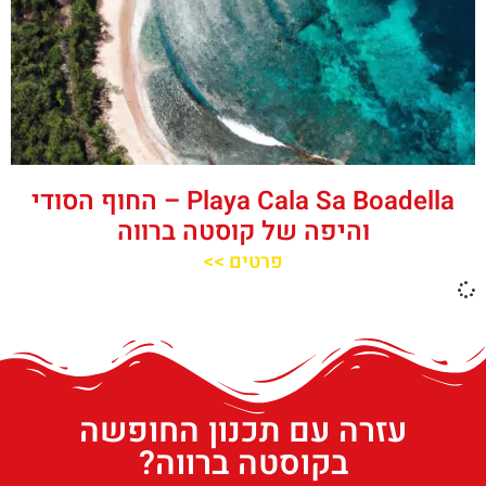
‪‪Playa Cala Sa Boadella‬‬ – החוף הסודי
והיפה של קוסטה ברווה
פרטים >>
עזרה עם תכנון החופשה
בקוסטה ברווה?