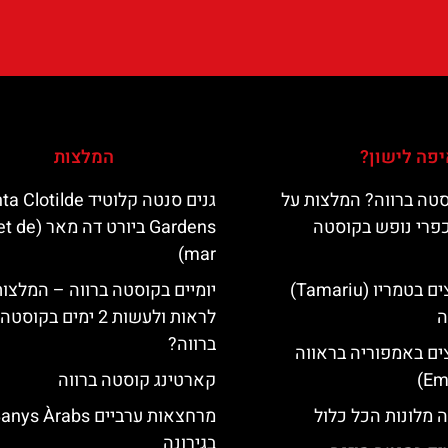
פה לישון?
המלצות
טה ברווה? המלצות על
גנים סנטה קלוטיד lotilde
כפרי נופש בקוסטה
Gardens ביורט דה
mar)
מלונות מומלצים בטמריו (Tamariu)
יומיים בקוסטה ברווה – המלצו
ה
לראות ולעשות 2 ימים בקוסטה
ברווה?
ים באמפוריה בראווה
קארטינג קוסטה ברווה
 מלונות הכל כלול
מרחצאות ערביים nys Àrabs
בגירונה