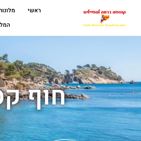
ראשי
מלונות
המלצ
חוף קס