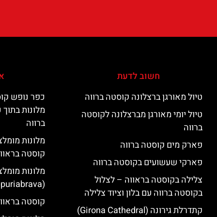
חשוב לדעת
אי
טיול מאורגן ברצלונה קוסטה ברווה
כפר נופש קוס
מלונות בתוך 
טיול יומי מאורגן מברצלונה לקוסטה
ברווה
ברווה
פארק מים קוסטה ברווה
קוסטה בראוו
פארקי שעשועים בקוסטה ברווה
מלונות מומלצ
צלילה בקוסטה בראווה – לצלול
(Empuriabrava)
בקוסטה ברווה עם בלון וציוד צלילה
קוסטה בראווה
קתדרלת גירונה (Girona Cathedral)