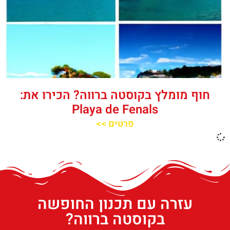
חוף מומלץ בקוסטה ברווה? הכירו את:
Playa de Fenals‬‬
פרטים >>
עזרה עם תכנון החופשה
בקוסטה ברווה?