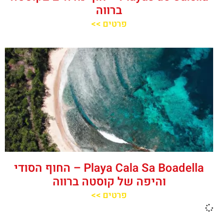
ברווה
פרטים >>
‪‪Playa Cala Sa Boadella‬‬ – החוף הסודי
והיפה של קוסטה ברווה
פרטים >>