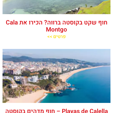
חוף שקט בקוסטה ברווה? הכירו את ‪‪Cala
Montgo‬‬
פרטים >>
‪‪Playas de Calella‬‬ – חוף מדהים בקוסטה