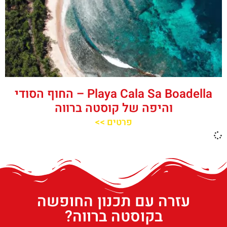
‪‪Playa Cala Sa Boadella‬‬ – החוף הסודי
והיפה של קוסטה ברווה
פרטים >>
עזרה עם תכנון החופשה
בקוסטה ברווה?