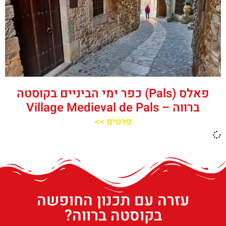
פאלס (Pals) כפר ימי הביניים בקוסטה
ברווה – ‪‪Village Medieval de Pals‬‬
פרטים >>
עזרה עם תכנון החופשה
בקוסטה ברווה?