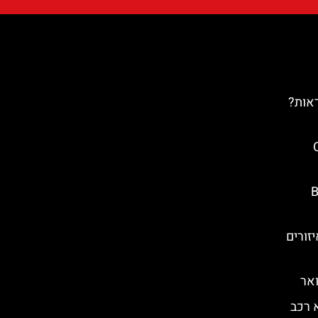
ראות?
C
Ba
זורים
אר
 רכב