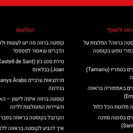
פה לישון?
המלצות
טה ברווה? המלצות על
קוסטה ברווה מה יש לעשות ול
כפרי נופש בקוסטה
הדברים שאסור לפספס!
טירת סנט ג'ון (astell de Sant
מלונות מומלצים בטמריו (Tamariu)
Joan) בבלאנס
ה
מרחצאות ערביים nys Àrabs
ים באמפוריה בראווה
בגירונה
קוסטה ברווה איפה לישון – האי
 מלונות הכל כלול
והעיירות המומלצות ללינה
ים בסנטה סוזנה
הקרנבל בקוסטה בראווה בפברו
איך להגיע לקוסטה בראווה ללא