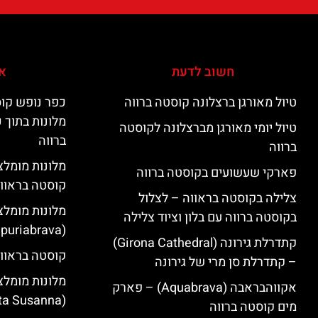
חשוב לדעת
אי
טיול מאורגן ברצלונה קוסטה ברווה
כפר נופש קוס
מלונות בתוך 
טיול יומי מאורגן מברצלונה לקוסטה
ברווה
ברווה
פארקי שעשועים בקוסטה ברווה
קוסטה בראוו
צלילה בקוסטה בראווה – לצלול
מלונות מומלצ
בקוסטה ברווה עם בלון וציוד צלילה
(Empuriabrava)
קתדרלת גירונה (Girona Cathedral)
קוסטה בראווה
– קתדרלת סן מרי של גירונה
מלונות מומלצ
אקווהבראבה (Aquabrava) – פארק
(Santa Susanna)
מים קוסטה ברווה