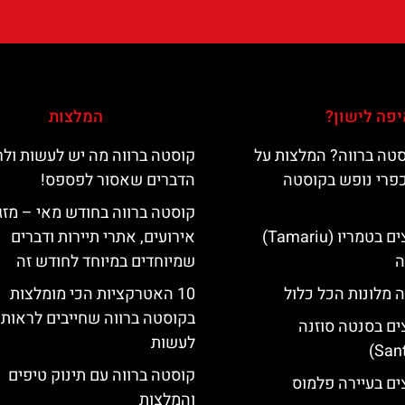
פה לישון?
המלצות
טה ברווה? המלצות על
קוסטה ברווה מה יש לעשות ול
כפרי נופש בקוסטה
הדברים שאסור לפספס!
קוסטה ברווה בחודש מאי – מזג 
מלונות מומלצים בטמריו (Tamariu)
אירועים, אתרי תיירות ודברים
ה
שמיוחדים במיוחד לחודש זה
 מלונות הכל כלול
10 האטרקציות הכי מומלצות
בקוסטה ברווה שחייבים לראות 
ים בסנטה סוזנה
לעשות
קוסטה ברווה עם תינוק טיפים
ים בעיירה פלמוס
והמלצות