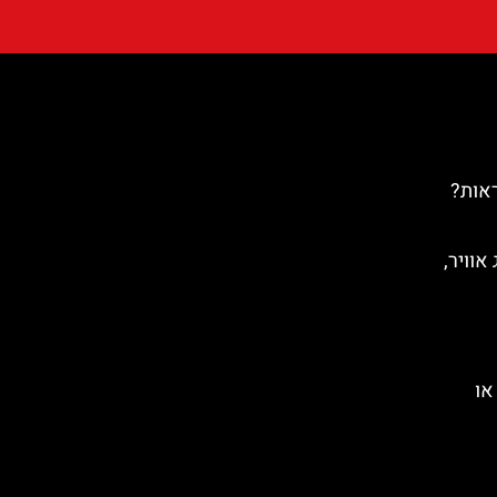
ראות?
אוויר,
או