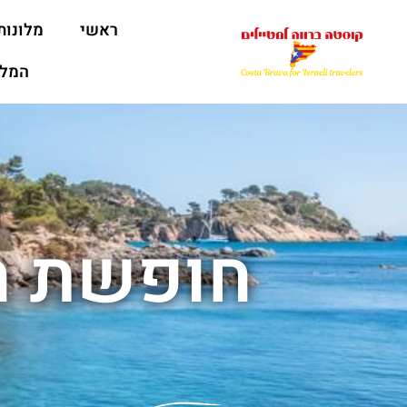
ראשי
מלונות
המלצ
חופשת ח