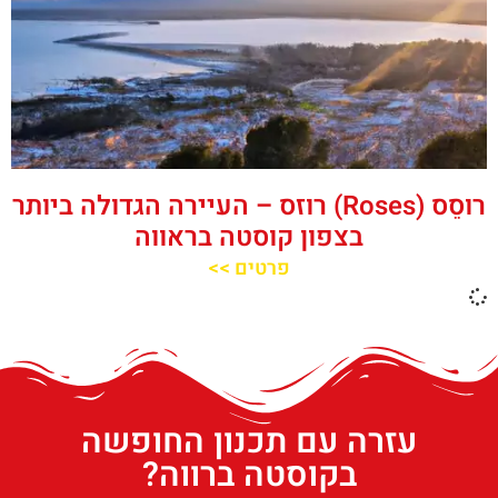
רוסֵס (Roses) רוזס – העיירה הגדולה ביותר
בצפון קוסטה בראווה
פרטים >>
עזרה עם תכנון החופשה
בקוסטה ברווה?