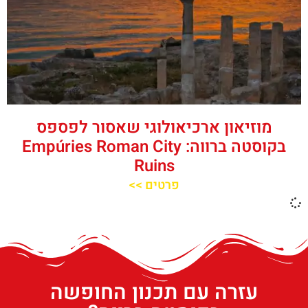
מוזיאון ארכיאולוגי שאסור לפספס
בקוסטה ברווה: Empúries Roman City
Ruins
פרטים >>
עזרה עם תכנון החופשה