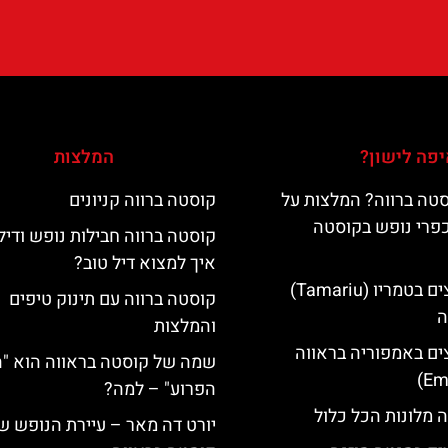
פה לישון?
המלצות
טה ברווה? המלצות על
קוסטה ברווה קניונים
כפרי נופש בקוסטה
קוסטה ברווה חבילות נופש ודיל
איך למצוא דיל טוב?
מלונות מומלצים בטמריו (Tamariu)
קוסטה ברווה עם תינוק טיפים
ה
והמלצות
ים באמפוריה בראווה
שמה של קוסטה בראווה הוא "
הפרוע" – למה?
 מלונות הכל כלול
יורט דה מאר – עיירת הנופש ש