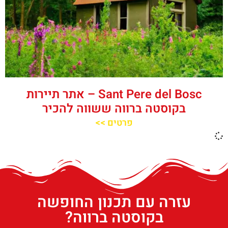
‪‪Sant Pere del Bosc‬‬ – אתר תיירות
בקוסטה ברווה ששווה להכיר
פרטים >>
עזרה עם תכנון החופשה
בקוסטה ברווה?