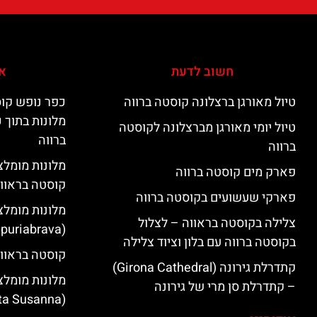
חשוב לדעת
אי
טיול מאורגן ברצלונה קוסטה ברווה
כפר נופש קוס
מלונות בתוך 
טיול יומי מאורגן מברצלונה לקוסטה
ברווה
ברווה
פארק מים קוסטה ברווה
קוסטה בראוו
פארקי שעשועים בקוסטה ברווה
מלונות מומלצ
צלילה בקוסטה בראווה – לצלול
(Empuriabrava)
בקוסטה ברווה עם בלון וציוד צלילה
קוסטה בראווה
קתדרלת גירונה (Girona Cathedral)
מלונות מומלצ
– קתדרלת סן מרי של גירונה
(Santa Susanna)